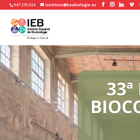
947 270 924
instituto@baubiologie.es
33ª
20ª E
BIOC
D
B