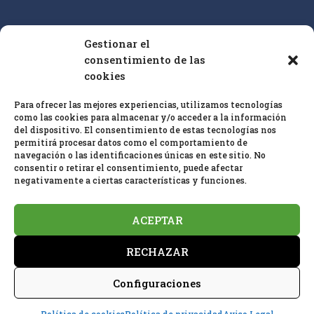
Gestionar el
Nuestro enfoque es la educación superior y la
consentimiento de las
cualificación profesional de especialistas en
cookies
bioconstrucción IEB sobre la base de las
25 pautas
Para ofrecer las mejores experiencias, utilizamos tecnologías
de bioconstrucción
y biología del hábitat y el
como las cookies para almacenar y/o acceder a la información
estándar de
medición en baubiologie
SBM
.
del dispositivo. El consentimiento de estas tecnologías nos
permitirá procesar datos como el comportamiento de
navegación o las identificaciones únicas en este sitio. No
consentir o retirar el consentimiento, puede afectar
negativamente a ciertas características y funciones.
ACEPTAR
Política de privacidad
Aviso Legal
RECHAZAR
Política de cookies (UE)
Configuraciones