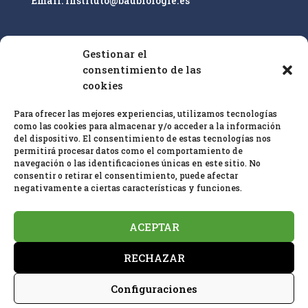
Email: instituto@baubiologie.es
Gestionar el
Nuestro enfoque es la educación superior y la
consentimiento de las
cualificación profesional de especialistas en
cookies
bioconstrucción IEB sobre la base de las
25 pautas
Para ofrecer las mejores experiencias, utilizamos tecnologías
de bioconstrucción
y biología del hábitat y el
como las cookies para almacenar y/o acceder a la información
estándar de
medición en baubiologie
SBM
.
del dispositivo. El consentimiento de estas tecnologías nos
permitirá procesar datos como el comportamiento de
navegación o las identificaciones únicas en este sitio. No
consentir o retirar el consentimiento, puede afectar
negativamente a ciertas características y funciones.
ACEPTAR
Política de privacidad
Aviso Legal
RECHAZAR
Política de cookies (UE)
Configuraciones