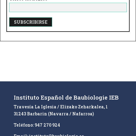
A
l
t
e
r
n
a
t
i
Instituto Español de Baubiologie IEB
v
Travesía La Iglesia / Elizako Zeharkalea, 1
e
31243 Barbarin (Navarra / Nafarroa)
:
Teléfono: 947 270 924