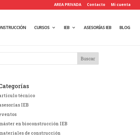
AREA PRIVADA
Contacto
Mi cuenta
ONSTRUCCIÓN
CURSOS
IEB
ASESORÍAS IEB
BLOG
Categorías
artículo técnico
asesorías IEB
eventos
máster en bioconstrucción IEB
materiales de construcción