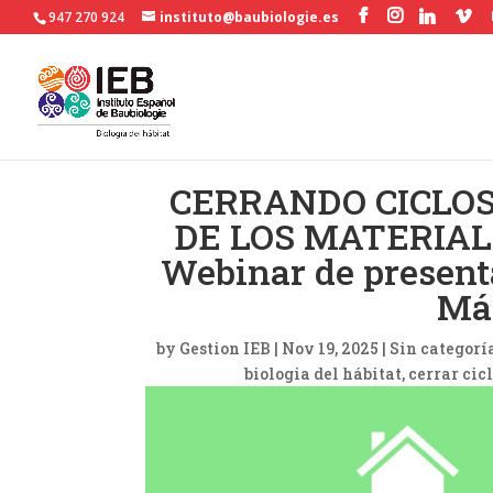
947 270 924
instituto@baubiologie.es
CERRANDO CICLOS
DE LOS MATERIAL
Webinar de present
Más
by
Gestion IEB
|
Nov 19, 2025
|
Sin categorí
biologia del hábitat
cerrar cic