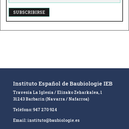
A
l
t
e
r
n
a
t
i
Instituto Español de Baubiologie IEB
v
Travesía La Iglesia / Elizako Zeharkalea, 1
e
31243 Barbarin (Navarra / Nafarroa)
:
Teléfono: 947 270 924
Email: instituto@baubiologie.es