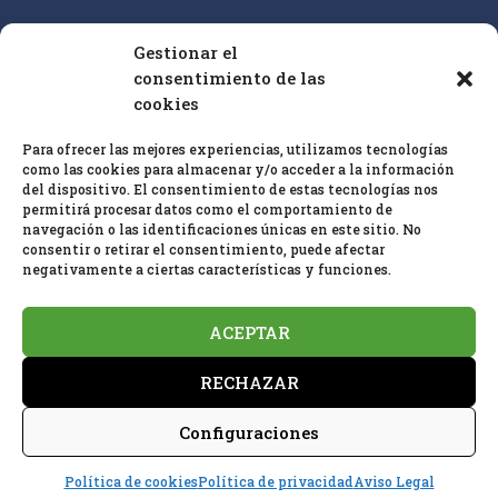
Gestionar el
Nuestro enfoque es la educación superior y la
consentimiento de las
cualificación profesional de especialistas en
cookies
bioconstrucción IEB sobre la base de las
25 pautas
Para ofrecer las mejores experiencias, utilizamos tecnologías
de bioconstrucción
y biología del hábitat y el
como las cookies para almacenar y/o acceder a la información
estándar de
medición en baubiologie
SBM
.
del dispositivo. El consentimiento de estas tecnologías nos
permitirá procesar datos como el comportamiento de
navegación o las identificaciones únicas en este sitio. No
consentir o retirar el consentimiento, puede afectar
negativamente a ciertas características y funciones.
ACEPTAR
Política de privacidad
Aviso Legal
RECHAZAR
Política de cookies (UE)
Configuraciones
HOSTING Y MANTENIMIENTO:
INFOPIRINEO
Política de cookies
Política de privacidad
Aviso Legal