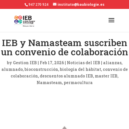
947 270 924
instituto@baubiologie.es
IEB y Namasteam suscriben
un convenio de colaboración
by
Gestion IEB
|
Feb 17, 2026
|
Noticias del IEB
|
alianzas
alumnado
bioconstrucción
biologia del hábitat
convenio de
colaboración
descuentos alumnado IEB
master IEB
Namasteam
permacultura