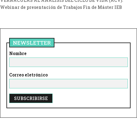
VERNÁCULAS AL ANÁLISIS DEL CICLO DE VIDA (ACV).
Webinar de presentación de Trabajos Fin de Máster IEB
NEWSLETTER
Nombre
Correo eletrónico
A
l
t
e