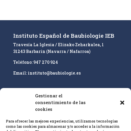
r
n
a
t
i
Instituto Español de Baubiologie IEB
v
Travesía La Iglesia / Elizako Zeharkalea, 1
e
31243 Barbarin (Navarra / Nafarroa)
:
Teléfono: 947 270 924
Email: instituto@baubiologie.es
Gestionar el
Nuestro enfoque es la educación superior y la
consentimiento de las
cualificación profesional de especialistas en
cookies
bioconstrucción IEB sobre la base de las
25 pautas
Para ofrecer las mejores experiencias, utilizamos tecnologías
de bioconstrucción
y biología del hábitat y el
como las cookies para almacenar y/o acceder a la información
estándar de
medición en baubiologie
SBM
.