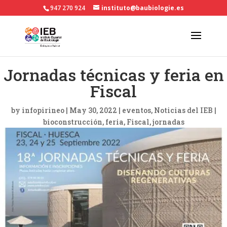
947 270 924
instituto@baubiologie.es
Jornadas técnicas y feria en
Fiscal
by
infopirineo
|
May 30, 2022
|
eventos
,
Noticias del IEB
|
bioconstrucción
feria
Fiscal
jornadas