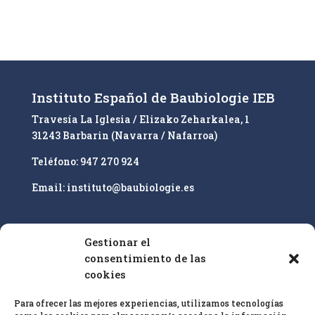
e
r
n
a
t
i
Instituto Español de Baubiologie IEB
v
Travesía La Iglesia / Elizako Zeharkalea, 1
e
31243 Barbarin (Navarra / Nafarroa)
:
Teléfono: 947 270 924
Email: instituto@baubiologie.es
Gestionar el
Nuestro enfoque es la educación superior y la
consentimiento de las
cualificación profesional de especialistas en
cookies
bioconstrucción IEB sobre la base de las
25 pautas
Para ofrecer las mejores experiencias, utilizamos tecnologías
de bioconstrucción
y biología del hábitat y el