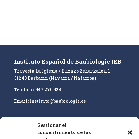
A
l
t
e
r
n
a
t
i
Instituto Español de Baubiologie IEB
v
Travesía La Iglesia / Elizako Zeharkalea, 1
e
31243 Barbarin (Navarra / Nafarroa)
:
Teléfono: 947 270 924
Email: instituto@baubiologie.es
Gestionar el
Nuestro enfoque es la educación superior y la
consentimiento de las
cualificación profesional de especialistas en