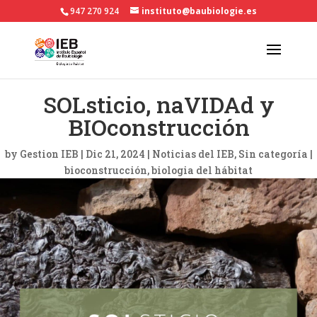
947 270 924
instituto@baubiologie.es
SOLsticio, naVIDAd y
BIOconstrucción
by
Gestion IEB
|
Dic 21, 2024
|
Noticias del IEB
,
Sin categoría
|
bioconstrucción
biologia del hábitat