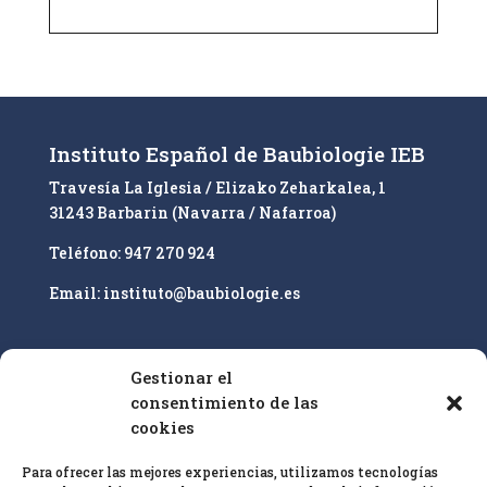
A
l
t
e
r
n
Instituto Español de Baubiologie IEB
a
Travesía La Iglesia / Elizako Zeharkalea, 1
t
31243 Barbarin (Navarra / Nafarroa)
i
v
Teléfono: 947 270 924
e
Email: instituto@baubiologie.es
:
Gestionar el
Nuestro enfoque es la educación superior y la
consentimiento de las
cualificación profesional de especialistas en
cookies
bioconstrucción IEB sobre la base de las
25 pautas
Para ofrecer las mejores experiencias, utilizamos tecnologías
de bioconstrucción
y biología del hábitat y el