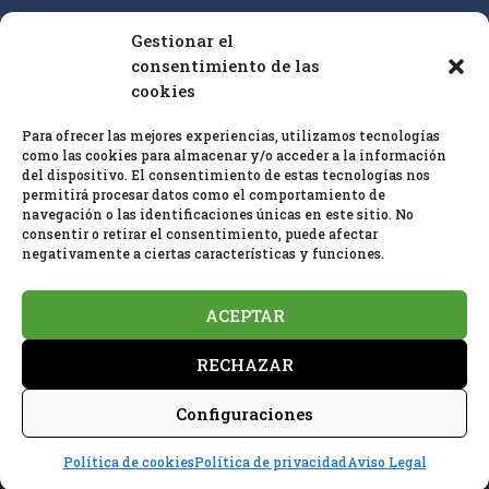
Gestionar el
Nuestro enfoque es la educación superior y la
consentimiento de las
cualificación profesional de especialistas en
cookies
bioconstrucción IEB sobre la base de las
25 pautas
Para ofrecer las mejores experiencias, utilizamos tecnologías
de bioconstrucción
y biología del hábitat y el
como las cookies para almacenar y/o acceder a la información
estándar de
medición en baubiologie
SBM
.
del dispositivo. El consentimiento de estas tecnologías nos
permitirá procesar datos como el comportamiento de
navegación o las identificaciones únicas en este sitio. No
consentir o retirar el consentimiento, puede afectar
negativamente a ciertas características y funciones.
ACEPTAR
Política de privacidad
Aviso Legal
RECHAZAR
Política de cookies (UE)
Configuraciones
HOSTING Y MANTENIMIENTO:
INFOPIRINEO
Política de cookies
Política de privacidad
Aviso Legal