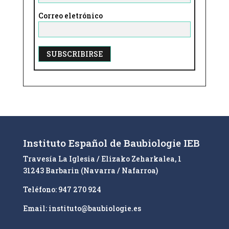
Correo eletrónico
A
l
t
e
r
n
Instituto Español de Baubiologie IEB
a
Travesía La Iglesia / Elizako Zeharkalea, 1
t
31243 Barbarin (Navarra / Nafarroa)
i
v
Teléfono: 947 270 924
e
Email: instituto@baubiologie.es
: