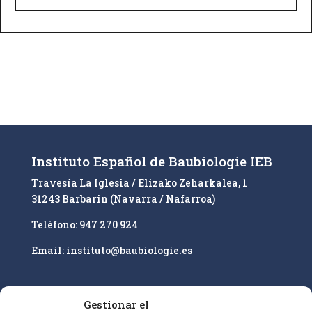
A
l
t
e
r
n
a
t
i
Instituto Español de Baubiologie IEB
v
Travesía La Iglesia / Elizako Zeharkalea, 1
e
31243 Barbarin (Navarra / Nafarroa)
:
Teléfono: 947 270 924
Email: instituto@baubiologie.es
Gestionar el