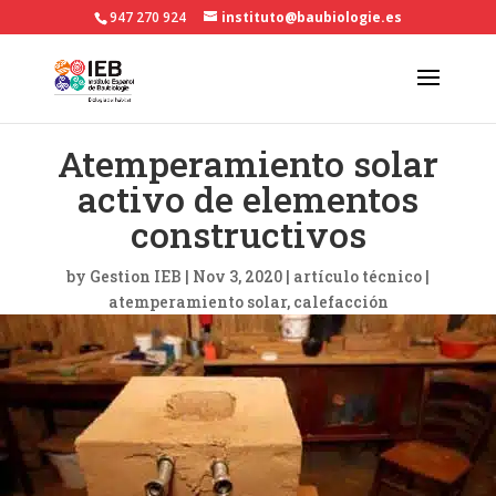
947 270 924
instituto@baubiologie.es
Atemperamiento solar
activo de elementos
constructivos
by
Gestion IEB
|
Nov 3, 2020
|
artículo técnico
|
atemperamiento solar
calefacción