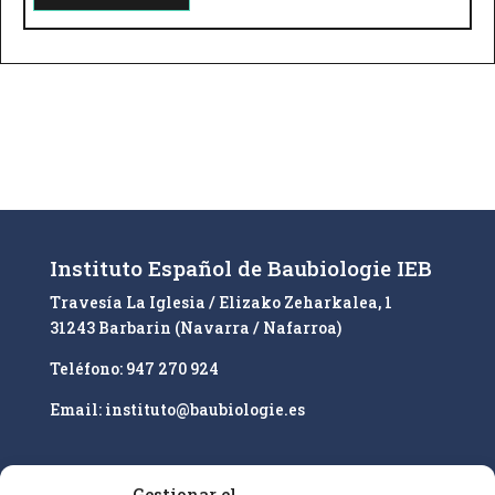
A
l
t
e
r
n
a
t
i
Instituto Español de Baubiologie IEB
v
Travesía La Iglesia / Elizako Zeharkalea, 1
e
31243 Barbarin (Navarra / Nafarroa)
:
Teléfono: 947 270 924
Email: instituto@baubiologie.es
Gestionar el