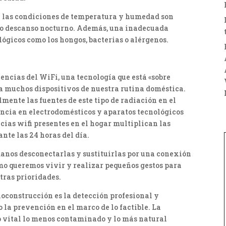
 y las condiciones de temperatura y humedad son
tro descanso nocturno. Además, una inadecuada
lógicos como los hongos, bacterias o alérgenos.
uencias del WiFi, una tecnología que está «sobre
a muchos dispositivos de nuestra rutina doméstica.
mente las fuentes de este tipo de radiación en el
encia en electrodomésticos y aparatos tecnológicos
ncias wifi presentes en el hogar multiplican las
nte las 24 horas del día.
manos desconectarlas y sustituirlas por una conexión
cómo queremos vivir y realizar pequeños gestos para
stras prioridades.
ioconstrucción es la detección profesional y
 la prevención en el marco de lo factible. La
no vital lo menos contaminado y lo más natural