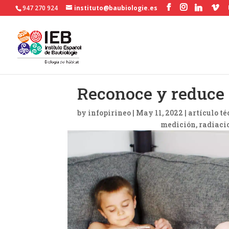
947 270 924
instituto@baubiologie.es
Reconoce y reduce 
by
infopirineo
|
May 11, 2022
|
artículo té
medición
radiaci