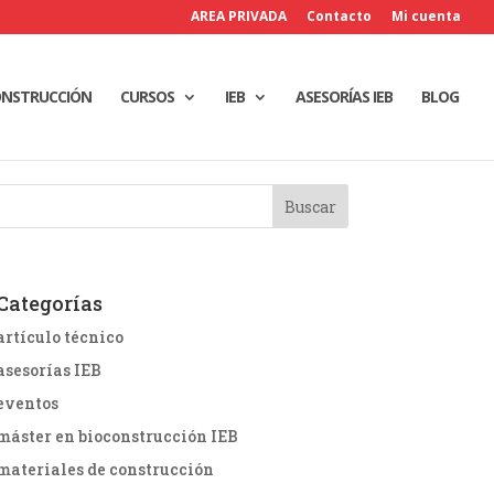
AREA PRIVADA
Contacto
Mi cuenta
ONSTRUCCIÓN
CURSOS
IEB
ASESORÍAS IEB
BLOG
Categorías
artículo técnico
asesorías IEB
eventos
máster en bioconstrucción IEB
materiales de construcción