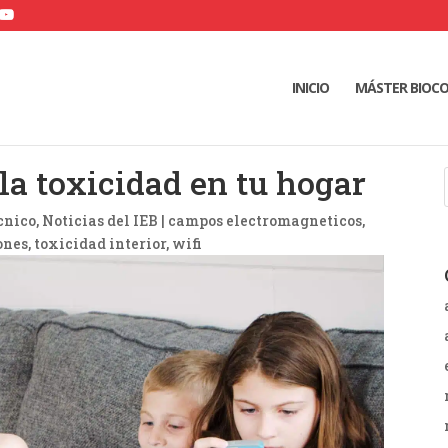
INICIO
MÁSTER BIOC
la toxicidad en tu hogar
cnico
,
Noticias del IEB
|
campos electromagneticos
ones
toxicidad interior
wifi