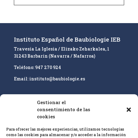
A
l
t
e
r
n
Instituto Español de Baubiologie IEB
a
Travesía La Iglesia / Elizako Zeharkalea, 1
t
31243 Barbarin (Navarra / Nafarroa)
i
v
Teléfono: 947 270 924
e
Email: instituto@baubiologie.es
:
Gestionar el
Nuestro enfoque es la educación superior y la
consentimiento de las
cualificación profesional de especialistas en
cookies
bioconstrucción IEB sobre la base de las
25 pautas
Para ofrecer las mejores experiencias, utilizamos tecnologías
de bioconstrucción
y biología del hábitat y el
como las cookies para almacenar y/o acceder a la información
estándar de
medición en baubiologie
SBM
.