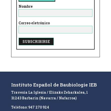
Nombre
Correo eletrónico
A
l
t
e
r
n
Instituto Español de Baubiologie IEB
a
Travesía La Iglesia / Elizako Zeharkalea, 1
t
31243 Barbarin (Navarra / Nafarroa)
i
v
Teléfono: 947 270 924