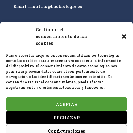
e
Email: instituto@baubiologie.es
:
Gestionar el
Nuestro enfoque es la educación superior y la
consentimiento de las
cualificación profesional de especialistas en
cookies
bioconstrucción IEB sobre la base de las
25 pautas
Para ofrecer las mejores experiencias, utilizamos tecnologías
de bioconstrucción
y biología del hábitat y el
como las cookies para almacenar y/o acceder a la información
estándar de
medición en baubiologie
SBM
.
del dispositivo. El consentimiento de estas tecnologías nos
permitirá procesar datos como el comportamiento de
navegación o las identificaciones únicas en este sitio. No
consentir o retirar el consentimiento, puede afectar
negativamente a ciertas características y funciones.
ACEPTAR
Política de privacidad
Aviso Legal
RECHAZAR
Política de cookies (UE)
Configuraciones