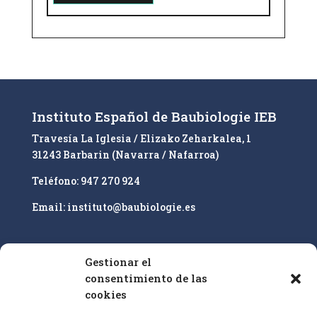
A
l
t
e
r
n
Instituto Español de Baubiologie IEB
a
Travesía La Iglesia / Elizako Zeharkalea, 1
t
31243 Barbarin (Navarra / Nafarroa)
i
v
Teléfono: 947 270 924
e
Email: instituto@baubiologie.es
:
Gestionar el
Nuestro enfoque es la educación superior y la
consentimiento de las
cualificación profesional de especialistas en
cookies
bioconstrucción IEB sobre la base de las
25 pautas