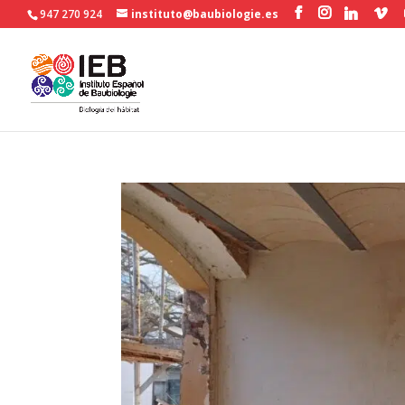
947 270 924
instituto@baubiologie.es