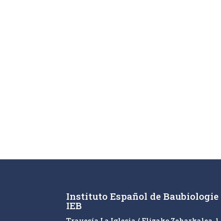
Instituto Español de Baubiologie
IEB
Travesía La Iglesia / Elizako Zeharkalea, 1