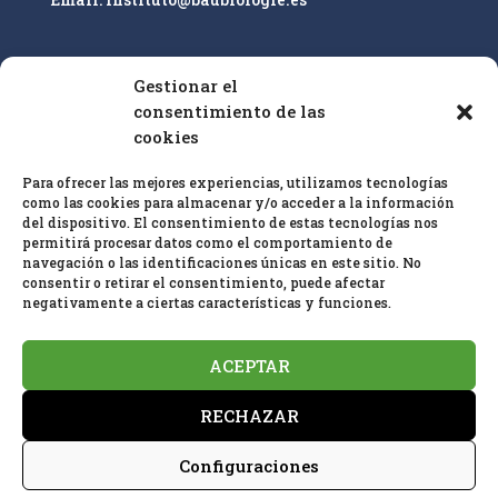
Gestionar el
Nuestro enfoque es la educación superior y la
consentimiento de las
cualificación profesional de especialistas en
cookies
bioconstrucción IEB sobre la base de las
25 pautas
Para ofrecer las mejores experiencias, utilizamos tecnologías
de bioconstrucción
y biología del hábitat y el
como las cookies para almacenar y/o acceder a la información
estándar de
medición en baubiologie
SBM
.
del dispositivo. El consentimiento de estas tecnologías nos
permitirá procesar datos como el comportamiento de
navegación o las identificaciones únicas en este sitio. No
consentir o retirar el consentimiento, puede afectar
negativamente a ciertas características y funciones.
ACEPTAR
Política de privacidad
Aviso Legal
RECHAZAR
Política de cookies (UE)
Configuraciones