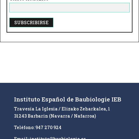
A
l
t
e
r
n
a
t
i
Instituto Español de Baubiologie IEB
v
Travesía La Iglesia / Elizako Zeharkalea, 1
e
31243 Barbarin (Navarra / Nafarroa)
:
Teléfono: 947 270 924
Email: instituto@baubiologie.es